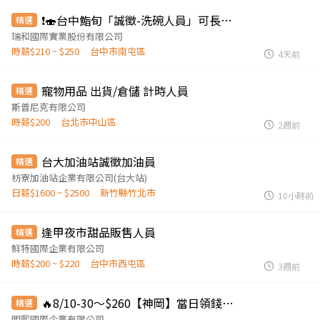
❗️🍣台中鮨旬「誠徵-洗碗人員」可長期配合者為優先考量。（週日、週一店休）
精選
瑞和國際實業股份有限公司
時薪$210 ~ $250
台中市南屯區
4天前
寵物用品 出貨/倉儲 計時人員
精選
斯普尼克有限公司
時薪$200
台北市中山區
2週前
台大加油站誠徵加油員
精選
枋寮加油站企業有限公司(台大站)
日薪$1600 ~ $2500
新竹縣竹北市
10小時前
逢甲夜市甜品販售人員
精選
鮮特國際企業有限公司
時薪$200 ~ $220
台中市西屯區
3週前
🔥8/10-30～$260【神岡】當日領錢！彈性報班！等你來💰
精選
明熙國際企業有限公司