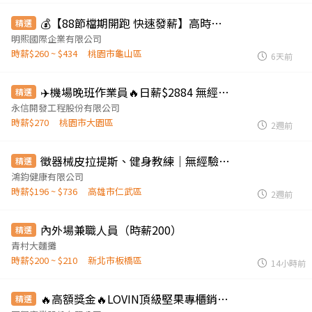
💰【88節檔期開跑 快速發薪】高時薪＋龜山多班別⭐日領2000~3000
精選
明熙國際企業有限公司
時薪$260 ~ $434
桃園市龜山區
6天前
✈️機場晚班作業員🔥日薪$2884 無經驗/暑期打工 可
精選
永信開發工程股份有限公司
時薪$270
桃園市大園區
2週前
徵器械皮拉提斯、健身教練｜無經驗可培訓｜完整教育訓練體系
精選
鴻鈞健康有限公司
時薪$196 ~ $736
高雄市仁武區
2週前
內外場兼職人員（時薪200）
精選
青村大麵攤
時薪$200 ~ $210
新北市板橋區
14小時前
🔥高額獎金🔥LOVIN頂級堅果專櫃銷售員
精選