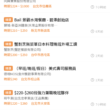
同興實業股份有限公司
時薪$224 ~ $1000
台北市信義區
7小時前
Bail 景觀水灣餐廳 - 碧潭創始店
精選
獅城-新亞洲麵食(水灣企業股份有限公司)
時薪$210 ~ $250
新北市新店區
6天前
蟹割烹無菜單日本料理晚班外場工讀
精選
蟹割烹(蟹匠餐飲有限公司)
時薪$200 ~ $250
台中市西屯區
2天前
（早班/晚班/假日）美式壽司服務員
精選
德相NCIS(金州餐飲事業有限公司)
時薪$240
台北市松山區
1天前
$220-$260找強力兼職晚班夥伴
精選
和牛涮(台北忠孝東店/王品集團)
時薪$220 ~ $260
台北市大安區
7小時前