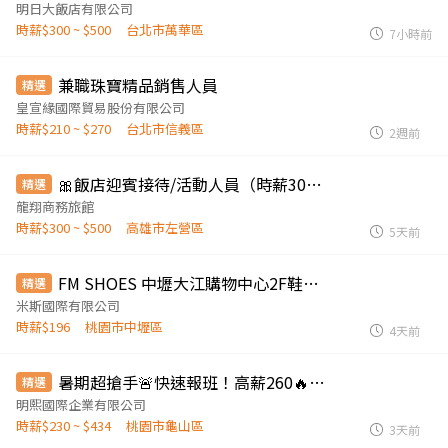
明日大飯店有限公司
時薪$300 ~ $500
台北市萬華區
7小時前
兼職珠寶精品銷售人員
精選
皇宣緣國際貿易股份有限公司
時薪$210 ~ $270
台北市信義區
2週前
🎀飯店迎賓接待/活動人員（時薪300-500含獎金)另徵飯店優質清潔房務
精選
龍翔商務旅館
時薪$300 ~ $500
高雄市左營區
5天前
FM SHOES 中壢大江購物中心2F鞋子PT人員(9月/14開始上班)
精選
米斯國際有限公司
時薪$196
桃園市中壢區
4天前
暑期超搶手🚨快速報班！高薪260🔥日領現賺💸多時段任選！
精選
明熙國際企業有限公司
時薪$230 ~ $434
桃園市龜山區
3天前