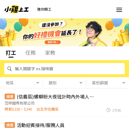
隨你開工
打工
任務
家教
地區
類別
其他篩選
(信義區)螺螄粉大夜班計時內外場人員(時薪220-240元)
精選
笠祥國際有限公司
時薪$220 ~ $240
台北市信義區
2天前
活動迎賓接待/服務人員
精選