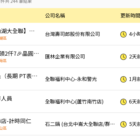
條件共
244
筆結果
公司名稱
更新時
🔥日商壽司郎【內湖大全聯】時薪230元起-兼職人員🙆‍♀️六日250元起💰
台灣壽司郎股份有限公司
4小
湖區
高時薪300元🎏日領2仟7🎉晶圓大廠🧨隔天下夜班✨月休15天🎁休半個月45k起
匯林企業有限公司
2天
梅區
「誠徵」門市人員（長期 PT表現良好可轉正）
全聯福利中心-永和警光
1月
市人員
全聯福利中心(蘆竹南竹店)
6天
店-計時同仁
石二鍋 (台北中崙大全聯店/群品餐飲股份有限公司)
5天
山區