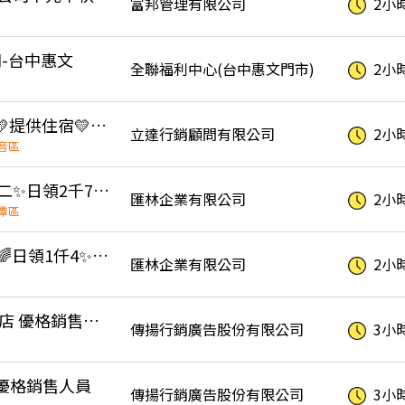
富邦管理有限公司
2小
-台中惠文
全聯福利中心(台中惠文門市)
2小
💛(觀音時薪３００H)💛提供住宿💛獨立作業💛免費供餐💛周領$13200💛
立達行銷顧問有限公司
2小
音區
高時薪300元🎈做二休二✨️日領2千7🎇🦉隔天下夜
匯林企業有限公司
2小
潭區
中壢久坐💰時薪210元🌈日領1仟4✨久任7仟🚩近好市多✨😎簡單組裝工作
匯林企業有限公司
2小
8/15-16 全聯台中美村店 優格銷售人員
傳揚行銷廣告股份有限公司
3小
 優格銷售人員
傳揚行銷廣告股份有限公司
3小