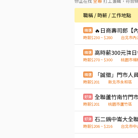
你正在找
全聯
打工兼職
，符合
職稱 / 時薪 / 工作地點
精選
時薪$230 ~ $280
台北市內
精選
時薪$270 ~ $300
桃園市楊
精選
時薪$201
新北市永和區
全聯蘆竹南竹門
好貨
時薪$201
桃園市蘆竹區
石二鍋中崙大全聯
好貨
時薪$206 ~ $216
台北市中