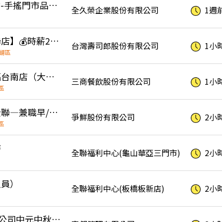
Urbantree貳本樹-手搖門市品牌- 現場人員
全久榮企業股份有限公司
1週
🔥壽司郎【內湖大全聯店】💰時薪230元起⭕專職洗碗人員💰六日時薪250⭕無經驗可
台灣壽司郎股份有限公司
1小
湖區
誠徵晚班人員三商巧福台南店（大全聯B1）
三商餐飲股份有限公司
1小
區
爭鮮迴轉壽司湳雅大全聯—兼職早/晚/全天班
爭鮮股份有限公司
2小
區
時
全聯福利中心(龜山華亞三門市)
2小
人員）
全聯福利中心(板橋板新店)
2小
【時薪280】臺灣菸酒公司中元中秋【大全聯土城店/萬家福樹林店】量販通路巡補人員