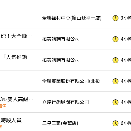
全聯福利中心(旗山延平一店)
3小
徵的就是自帶麥克風的你！大全聯中崙可樂叫賣｜固定店點共6天
拓美諮詢有限公司
4小
🥤徵的就是自信爆棚的「人氣推銷王」大全聯八德可樂叫賣｜固定店點共4天
拓美諮詢有限公司
4小
全聯實業股份有限公司(北投明德分公司)
4小
✨高時薪300✨週領1萬3✨雙人高級套房住宿✨免費交通車#JC77
立達行銷顧問有限公司
4小
音區
徵時段人員
三皇三家(金華店)
6小
區