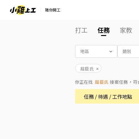
隨你開工
打工
任務
家教
地區
類別
屈臣氏
，
你正在找
屈臣氏
接案任務
符
任務 / 待遇 / 工作地點