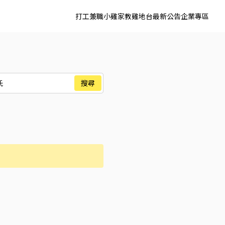
打工兼職
小雞家教
雞地台
最新公告
企業專區
間