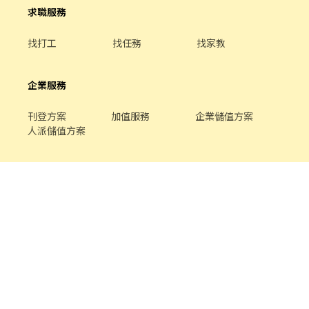
求職服務
找打工
找任務
找家教
企業服務
刊登方案
加值服務
企業儲值方案
人派儲值方案
關於我們
品牌介紹
家教服務
最新公告
平台規範
幫助中心
合作提案