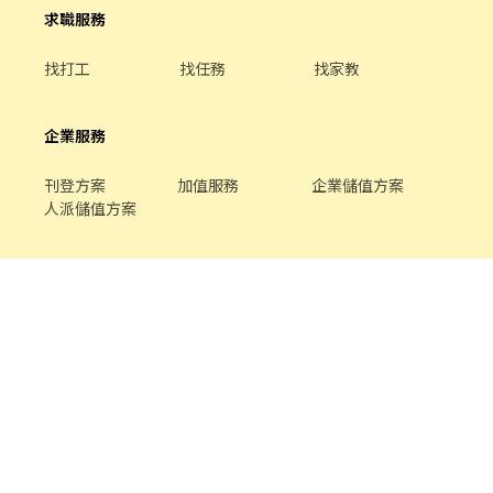
求職服務
找打工
找任務
找家教
企業服務
刊登方案
加值服務
企業儲值方案
人派儲值方案
關於我們
品牌介紹
家教服務
最新公告
平台規範
幫助中心
合作提案