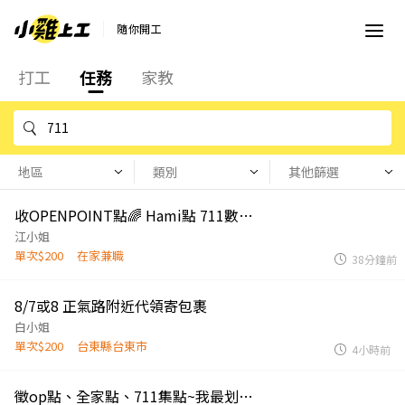
隨你開工
打工
任務
家教
地區
類別
其他篩選
收OPENPOINT點🌈 Hami點 711數位禮卷
江小姐
單次$200
在家兼職
38分鐘前
8/7或8 正氣路附近代領寄包裹
白小姐
單次$200
台東縣台東市
4小時前
徵op點、全家點、711集點~我最划算！