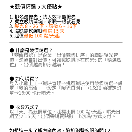
★競價精選 5 大優點★
1. 排名最優先，找人效率最搶先
2. 獨立吸睛區塊，求職一眼就看見
3.
曝光 8 ~ 26 倍，應徵 6 ~ 16倍
4. 職缺霸榜蟬聯
精選 15 天
5. 起價
最低 100 點/天起
● 什麼是競價精選？
「競價精選」是企業「出價競標排序」的職缺曝光管
道。透過自訂出價，可讓職缺排序在前5% 的「精選區
位」，出價越高排序越前！
● 如何購買？
登入小雞上工→職缺管理→挑選職缺使用競價精選→設
定「我的出價」→設定「曝光日期」→15:30 前確定訂
單→16:00 執行曝光。
● 收費方式？
以「天」為競價單位，起標出價 100 點/天起，曝光日
期至少 15 天。出價需購買點數，以扣點方式支付。
如想進一步了解方案內容，歡迎聯繫客服詢問 02-