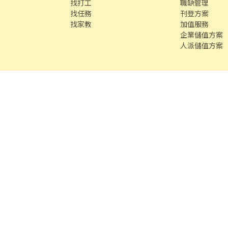
找打工
職缺管理
找任務
刊登方案
找家教
加值服務
企業儲值方案
人派儲值方案
客服專線 /
02-85127517
客服信箱 /
service@chickpt.com.tw
服務
務
找師傅
591 房屋交易
100 室內設計
8591 寶物交易
8891 汽車交易
8891 新車
8891 
段609巷12號10樓
許可證字號：2571
Copyright © 2026 by Addcn Technology 
數字科技股份有限公司
鄧白氏 ESG 永續標章