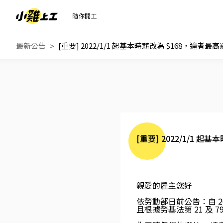
隨你開工
最新公告
[重要] 2022/1/1 起基本時薪改為 $168，違者最高罰
[重要] 2022/1/1 起
親愛的雇主您好
依勞動部日
前公告：
自 
且根據勞基法第 21 及 7