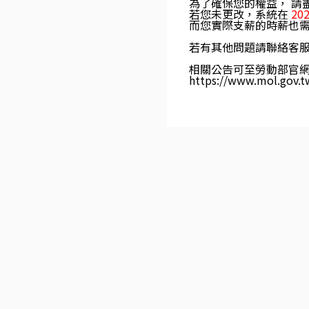
為了確保您的權益， 請
若您未更改，系統在
20
而您實際支薪的時薪也
若有其他問題請聯絡客
相關公告可至勞動部官
https://www.mol.gov.