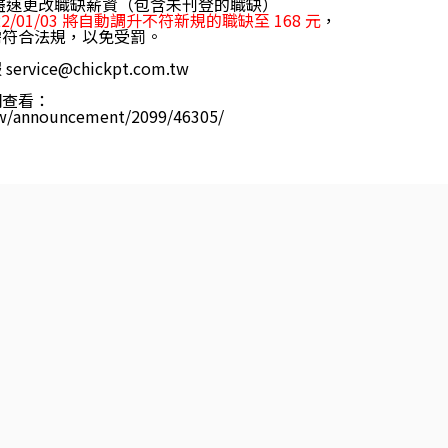
盡速更改職缺薪資（包含未刊登的職缺）
22/01/03 將自動調升不符新規的職缺至 168 元
，
需符合法規，以免受罰。
服
service@chickpt.com.tw
網查看：
tw/announcement/2099/46305/