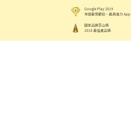
Google Play 2019
年度最受歡迎、最具潛力 App
國家品牌玉山獎
2018 最佳產品獎
518 熊班
出任
機構地址: 新北市三重區重新路5