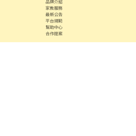
品牌介紹
家教服務
最新公告
平台規範
幫助中心
合作提案
時間 / 週一 至 週五 09：00 - 18：00
中古車
數字徵才
Co., Ltd. All Rights reserved.